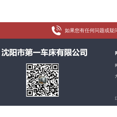
如果您有任何问题或疑问，